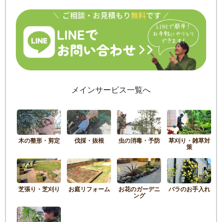
メインサービス一覧へ
木の整形・剪定
伐採・抜根
虫の消毒・予防
草刈り・雑草対
策
芝張り・芝刈り
お庭リフォーム
お花のガーデニ
バラのお手入れ
ング