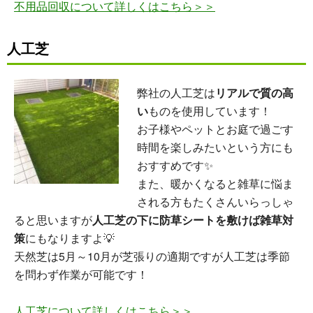
不用品回収について詳しくはこちら＞＞
人工芝
弊社の人工芝は
リアルで質の高
い
ものを使用しています！
お子様やペットとお庭で過ごす
時間を楽しみたいという方にも
おすすめです✨
また、暖かくなると雑草に悩ま
される方もたくさんいらっしゃ
ると思いますが
人工芝の下に防草シートを敷けば雑草対
策
にもなりますよ💡
天然芝は5月～10月が芝張りの適期ですが人工芝は季節
を問わず作業が可能です！
人工芝について詳しくはこちら＞＞