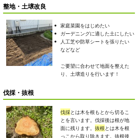
整地・土壌改良
家庭菜園をはじめたい
ガーデニングに適した土にしたい
人工芝や防草シートを張りたい
などなど
ご要望に合わせて地面を整えた
り、土壌造りを行います！
伐採・抜根
伐採
とは木を根もとから切るこ
とを言います。伐採後は根が地
面に残ります。
抜根
とは木を根
っこから取り除きます。抜根後