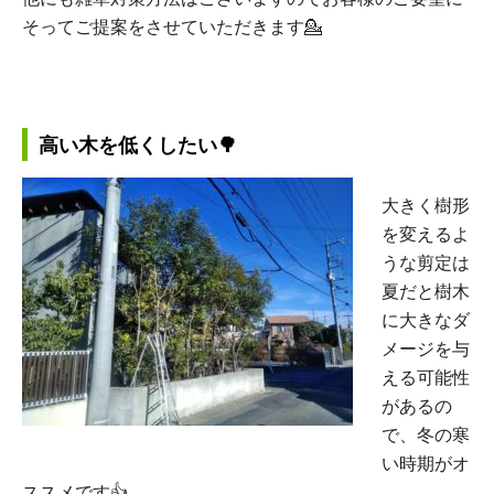
そってご提案をさせていただきます💁
高い木を低くしたい🌳
大きく樹形
を変えるよ
うな剪定は
夏だと樹木
に大きなダ
メージを与
える可能性
があるの
で、冬の寒
い時期がオ
ススメです👍