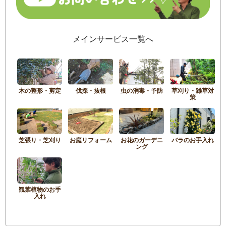
メインサービス一覧へ
木の整形・剪定
伐採・抜根
虫の消毒・予防
草刈り・雑草対
策
芝張り・芝刈り
お庭リフォーム
お花のガーデニ
バラのお手入れ
ング
観葉植物のお手
入れ