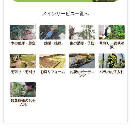
メインサービス一覧へ
木の整形・剪定
伐採・抜根
虫の消毒・予防
草刈り・雑草対
策
芝張り・芝刈り
お庭リフォーム
お花のガーデニ
バラのお手入れ
ング
観葉植物のお手
入れ