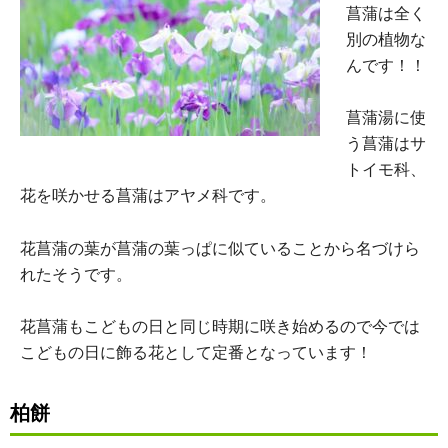
菖蒲は全く
別の植物な
んです！！
菖蒲湯に使
う菖蒲はサ
トイモ科、
花を咲かせる菖蒲はアヤメ科です。
花菖蒲の葉が菖蒲の葉っぱに似ていることから名づけら
れたそうです。
花菖蒲もこどもの日と同じ時期に咲き始めるので今では
こどもの日に飾る花として定番となっています！
柏餅