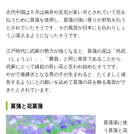
古代中国は５月は病衣や災厄が多い月とされていて厄を
払うために菖蒲を使用し、菖蒲の強い香りが邪気を払う
とされていたそうです。その風習が日本にも伝わりしょ
うぶ湯入るようになったそうです。
江戸時代に武家の勢力が強くなると、菖蒲の花は「尚武
（しょうぶ）」、「勝負」と同じ発音であることから、
武家にとって縁起の良い花と言われ始めたそうです。
やがて後継ぎとなる男の子が生まれると、たくましく成
長するようにとの願いを込めて菖蒲の花を飾る風習がで
きたとされています。
菖蒲と花菖蒲
菖蒲湯に使
う菖蒲と花