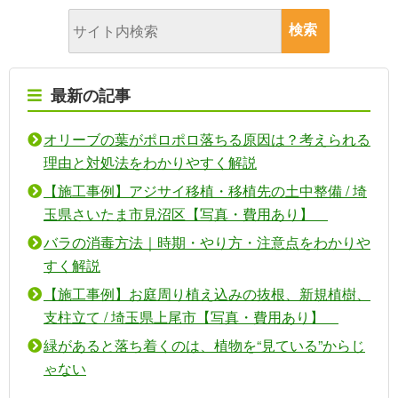
最新の記事
オリーブの葉がポロポロ落ちる原因は？考えられる
理由と対処法をわかりやすく解説
【施工事例】アジサイ移植・移植先の土中整備 / 埼
玉県さいたま市見沼区【写真・費用あり】
バラの消毒方法｜時期・やり方・注意点をわかりや
すく解説
【施工事例】お庭周り植え込みの抜根、新規植樹、
支柱立て / 埼玉県上尾市【写真・費用あり】
緑があると落ち着くのは、植物を“見ている”からじ
ゃない