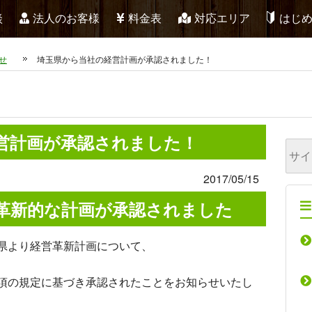
談
法人のお客様
料金表
対応エリア
はじ
せ
埼玉県から当社の経営計画が承認されました！
営計画が承認されました！
2017/05/15
革新的な計画が承認されました
玉県より経営革新計画について、
1項の規定に基づき承認されたことをお知らせいたし