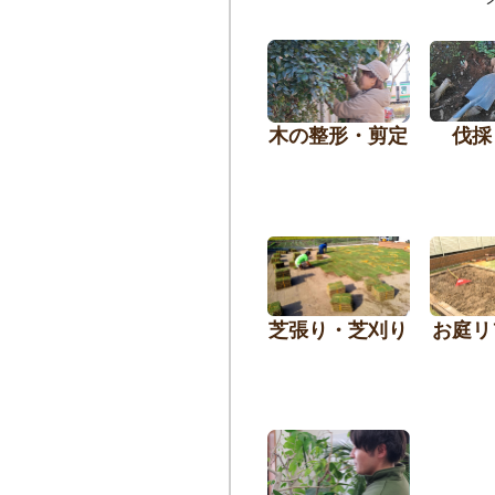
木の整形・剪定
伐採
芝張り・芝刈り
お庭リ