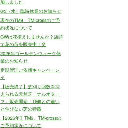
加しました
6/3（水）臨時休業のお知らせ
現在のTM9、TM-crossのご予
約状況について
GWは花植えしませんか？店頭
で花の苗を販売中！🌼
2026年ゴールデンウィーク休
業のお知らせ
定期管理ご依頼キャンペーン
🎉
【販売終了】芝刈り回数を抑
えられる天然芝「ナルオター
フ」販売開始｜TM9との違い
と伸びない芝の特徴
【2026年】TM9、TM-crossの
ご予約状況について