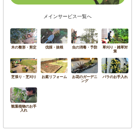
メインサービス一覧へ
木の整形・剪定
伐採・抜根
虫の消毒・予防
草刈り・雑草対
策
芝張り・芝刈り
お庭リフォーム
お花のガーデニ
バラのお手入れ
ング
観葉植物のお手
入れ