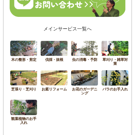
メインサービス一覧へ
木の整形・剪定
伐採・抜根
虫の消毒・予防
草刈り・雑草対
策
芝張り・芝刈り
お庭リフォーム
お花のガーデニ
バラのお手入れ
ング
観葉植物のお手
入れ