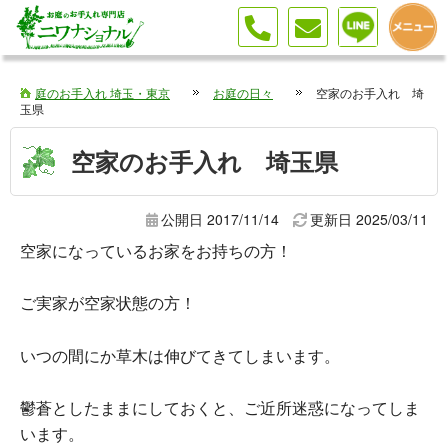
空家の草木のお手入れ・剪定・伐採ならお庭の専門業者ニワナショナルへお任せ下さい！埼玉・東京で活動中です。料金のご相談・お見積り無料なのでお気軽にお問い合わせ下さい！
庭のお手入れ 埼玉・東京
お庭の日々
空家のお手入れ 埼
玉県
空家のお手入れ 埼玉県
公開日 2017/11/14
更新日
2025/03/11
空家になっているお家をお持ちの方！
ご実家が空家状態の方！
いつの間にか草木は伸びてきてしまいます。
鬱蒼としたままにしておくと、ご近所迷惑になってしま
います。