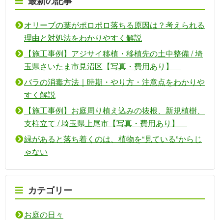
最新の記事
オリーブの葉がポロポロ落ちる原因は？考えられる
理由と対処法をわかりやすく解説
【施工事例】アジサイ移植・移植先の土中整備 / 埼
玉県さいたま市見沼区【写真・費用あり】
バラの消毒方法｜時期・やり方・注意点をわかりや
すく解説
【施工事例】お庭周り植え込みの抜根、新規植樹、
支柱立て / 埼玉県上尾市【写真・費用あり】
緑があると落ち着くのは、植物を“見ている”からじ
ゃない
カテゴリー
お庭の日々