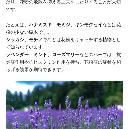
だり、花粉の飛散を抑える工夫をしたりすることが大切
です。
たとえば、
ハナミズキ
、
モミジ
、
キンモクセイ
などは花
粉の少ない樹木です。
シラカシ
、
モチノキ
などは花粉をキャッチする植物とし
て知られています。
ラベンダー
、
ミント
、
ローズマリー
などのハーブは、抗
炎症作用や抗ヒスタミン作用を持ち、花粉症の症状を和
らげる効果が期待できます。