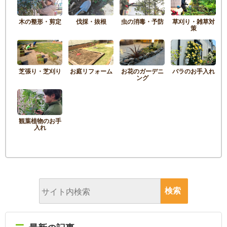
木の整形・剪定
伐採・抜根
虫の消毒・予防
草刈り・雑草対
策
芝張り・芝刈り
お庭リフォーム
お花のガーデニ
バラのお手入れ
ング
観葉植物のお手
入れ