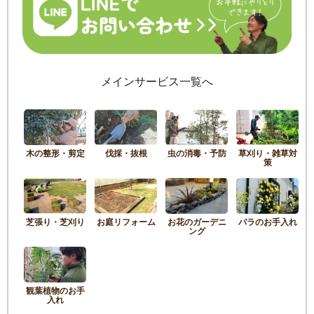
メインサービス一覧へ
木の整形・剪定
伐採・抜根
虫の消毒・予防
草刈り・雑草対
策
芝張り・芝刈り
お庭リフォーム
お花のガーデニ
バラのお手入れ
ング
観葉植物のお手
入れ