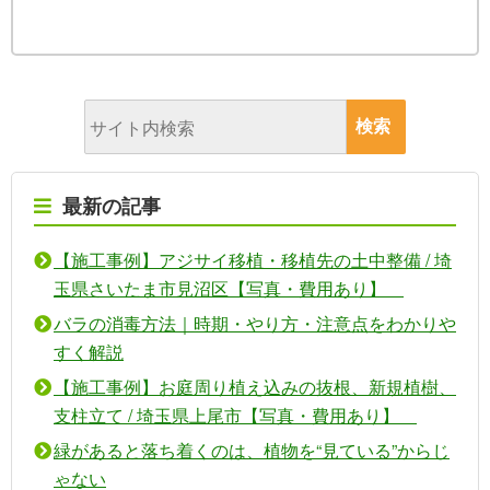
最新の記事
【施工事例】アジサイ移植・移植先の土中整備 / 埼
玉県さいたま市見沼区【写真・費用あり】
バラの消毒方法｜時期・やり方・注意点をわかりや
すく解説
【施工事例】お庭周り植え込みの抜根、新規植樹、
支柱立て / 埼玉県上尾市【写真・費用あり】
緑があると落ち着くのは、植物を“見ている”からじ
ゃない