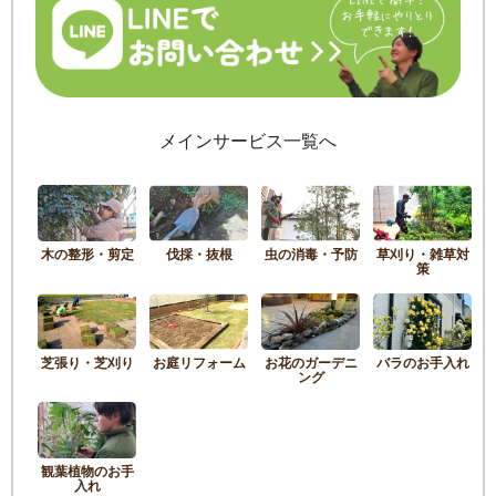
メインサービス一覧へ
木の整形・剪定
伐採・抜根
虫の消毒・予防
草刈り・雑草対
策
芝張り・芝刈り
お庭リフォーム
お花のガーデニ
バラのお手入れ
ング
観葉植物のお手
入れ