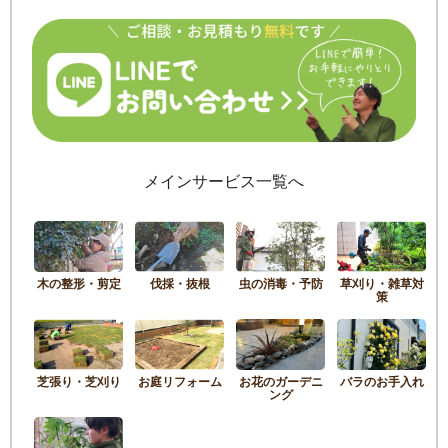
メインサービス一覧へ
木の整形・剪定
伐採・抜根
虫の消毒・予防
草刈り・雑草対
策
芝張り・芝刈り
お庭リフォーム
お花のガーデニ
バラのお手入れ
ング