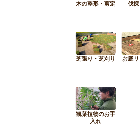
木の整形・剪定
伐採
芝張り・芝刈り
お庭リ
観葉植物のお手
入れ