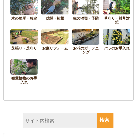
木の整形・剪定
伐採・抜根
虫の消毒・予防
草刈り・雑草対
策
芝張り・芝刈り
お庭リフォーム
お花のガーデニ
バラのお手入れ
ング
観葉植物のお手
入れ