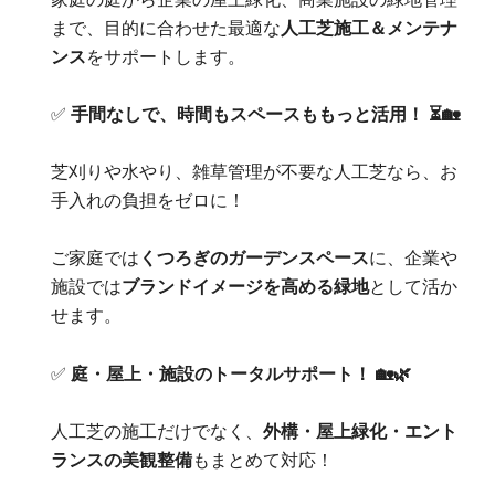
まで、目的に合わせた最適な
人工芝施工＆メンテナ
ンス
をサポートします。
✅
手間なしで、時間もスペースももっと活用！ ⏳🏡
芝刈りや水やり、雑草管理が不要な人工芝なら、お
手入れの負担をゼロに！
ご家庭では
くつろぎのガーデンスペース
に、企業や
施設では
ブランドイメージを高める緑地
として活か
せます。
✅
庭・屋上・施設のトータルサポート！ 🏡🌿
人工芝の施工だけでなく、
外構・屋上緑化・エント
ランスの美観整備
もまとめて対応！