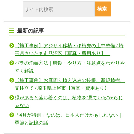
最新の記事
【施工事例】アジサイ移植・移植先の土中整備 / 埼
玉県さいたま市見沼区【写真・費用あり】
バラの消毒方法｜時期・やり方・注意点をわかりや
すく解説
【施工事例】お庭周り植え込みの抜根、新規植樹、
支柱立て / 埼玉県上尾市【写真・費用あり】
緑があると落ち着くのは、植物を“見ている”からじ
ゃない
「4月が特別」なのは、日本人だけかもしれない｜
季節と記憶の話