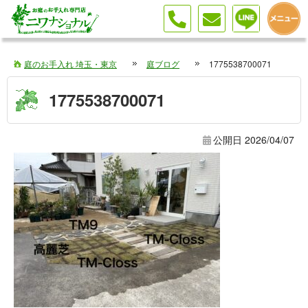
庭のお手入れ 埼玉・東京
庭ブログ
1775538700071
1775538700071
公開日
2026/04/07