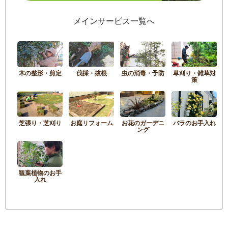
メインサービス一覧へ
木の整形・剪定
伐採・抜根
虫の消毒・予防
草刈り・雑草対
策
芝張り・芝刈り
お庭リフォーム
お花のガーデニ
バラのお手入れ
ング
観葉植物のお手
入れ