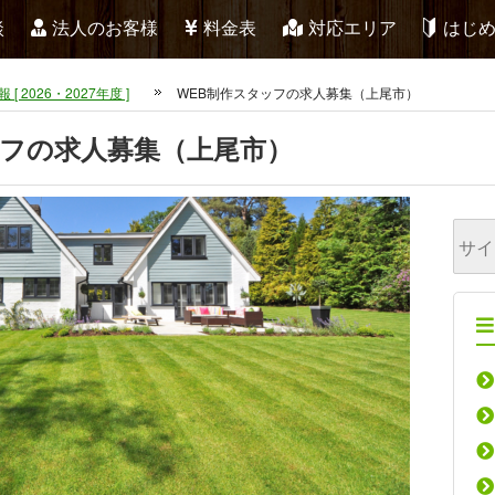
談
法人のお客様
料金表
対応エリア
はじ
 [ 2026・2027年度 ]
WEB制作スタッフの求人募集（上尾市）
ッフの求人募集（上尾市）