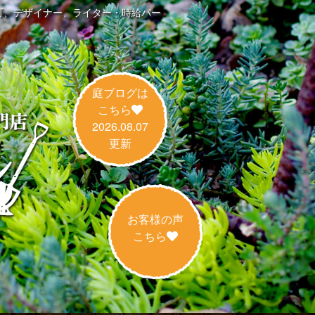
可、デザイナー、ライター・時給パー
庭ブログは
こちら
2026.08.07
更新
お客様の声
こちら