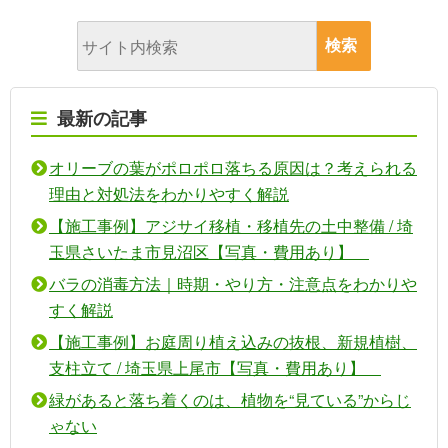
最新の記事
オリーブの葉がポロポロ落ちる原因は？考えられる
理由と対処法をわかりやすく解説
【施工事例】アジサイ移植・移植先の土中整備 / 埼
玉県さいたま市見沼区【写真・費用あり】
バラの消毒方法｜時期・やり方・注意点をわかりや
すく解説
【施工事例】お庭周り植え込みの抜根、新規植樹、
支柱立て / 埼玉県上尾市【写真・費用あり】
緑があると落ち着くのは、植物を“見ている”からじ
ゃない