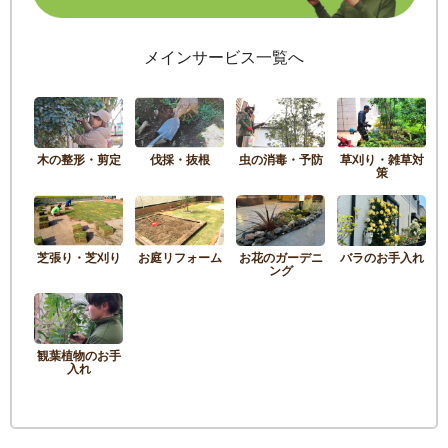
メインサービス一覧へ
木の整形・剪定
伐採・抜根
虫の消毒・予防
草刈り・雑草対
策
芝張り・芝刈り
お庭リフォーム
お花のガーデニ
バラのお手入れ
ング
観葉植物のお手
入れ