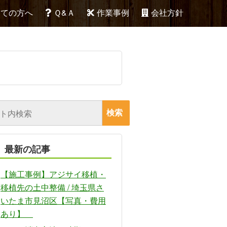
めての方へ
Ｑ&Ａ
作業事例
会社方針
最新の記事
【施工事例】アジサイ移植・
移植先の土中整備 / 埼玉県さ
いたま市見沼区【写真・費用
あり】