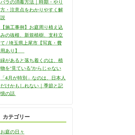
バラの消毒方法｜時期・やり
方・注意点をわかりやすく解
説
【施工事例】お庭周り植え込
みの抜根、新規植樹、支柱立
て / 埼玉県上尾市【写真・費
用あり】
緑があると落ち着くのは、植
物を“見ている”からじゃない
「4月が特別」なのは、日本人
だけかもしれない｜季節と記
憶の話
カテゴリー
お庭の日々