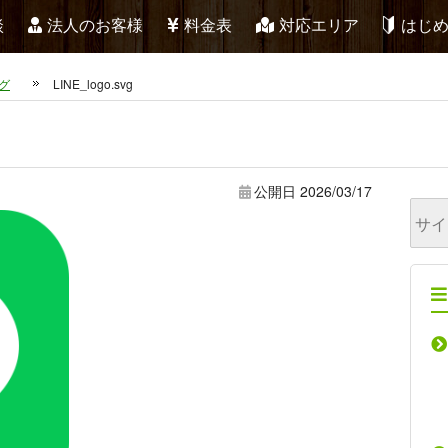
談
法人のお客様
料金表
対応エリア
はじ
グ
LINE_logo.svg
公開日
2026/03/17