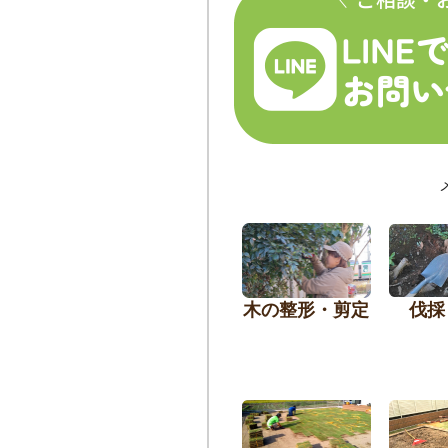
木の整形・剪定
伐採