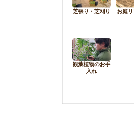
芝張り・芝刈り
お庭リ
観葉植物のお手
入れ