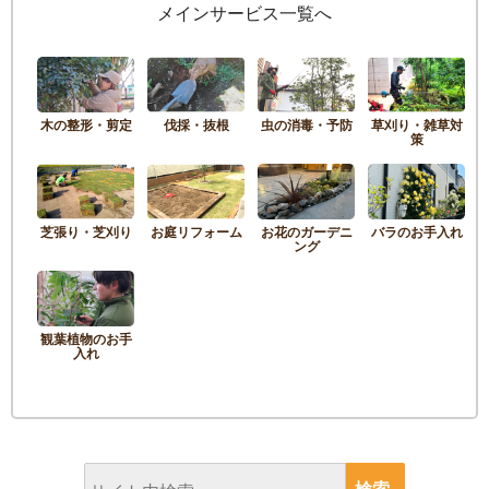
メインサービス一覧へ
木の整形・剪定
伐採・抜根
虫の消毒・予防
草刈り・雑草対
策
芝張り・芝刈り
お庭リフォーム
お花のガーデニ
バラのお手入れ
ング
観葉植物のお手
入れ