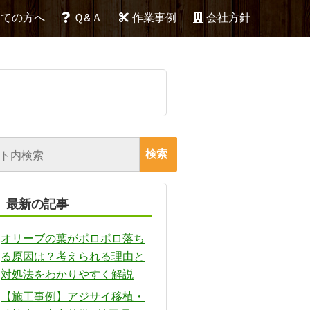
めての方へ
Ｑ&Ａ
作業事例
会社方針
最新の記事
オリーブの葉がポロポロ落ち
る原因は？考えられる理由と
対処法をわかりやすく解説
【施工事例】アジサイ移植・