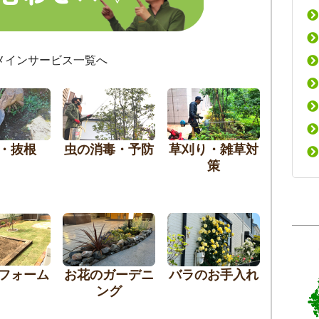
メインサービス一覧へ
・抜根
虫の消毒・予防
草刈り・雑草対
策
フォーム
お花のガーデニ
バラのお手入れ
ング