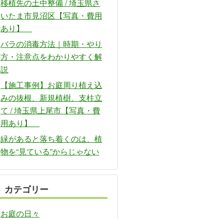
移植先の土中整備 / 埼玉県さ
いたま市見沼区【写真・費用
あり】
バラの消毒方法｜時期・やり
方・注意点をわかりやすく解
説
【施工事例】お庭周り植え込
みの抜根、新規植樹、支柱立
て / 埼玉県上尾市【写真・費
用あり】
緑があると落ち着くのは、植
物を“見ている”からじゃない
カテゴリー
お庭の日々