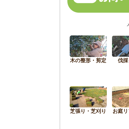
木の整形・剪定
伐採
芝張り・芝刈り
お庭リ