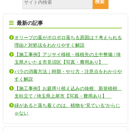
最新の記事
オリーブの葉がポロポロ落ちる原因は？考えられる
理由と対処法をわかりやすく解説
【施工事例】アジサイ移植・移植先の土中整備 / 埼
玉県さいたま市見沼区【写真・費用あり】
バラの消毒方法｜時期・やり方・注意点をわかりや
すく解説
【施工事例】お庭周り植え込みの抜根、新規植樹、
支柱立て / 埼玉県上尾市【写真・費用あり】
緑があると落ち着くのは、植物を“見ている”からじ
ゃない