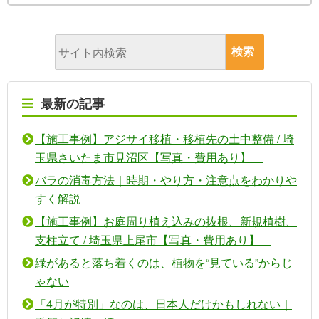
最新の記事
【施工事例】アジサイ移植・移植先の土中整備 / 埼
玉県さいたま市見沼区【写真・費用あり】
バラの消毒方法｜時期・やり方・注意点をわかりや
すく解説
【施工事例】お庭周り植え込みの抜根、新規植樹、
支柱立て / 埼玉県上尾市【写真・費用あり】
緑があると落ち着くのは、植物を“見ている”からじ
ゃない
「4月が特別」なのは、日本人だけかもしれない｜