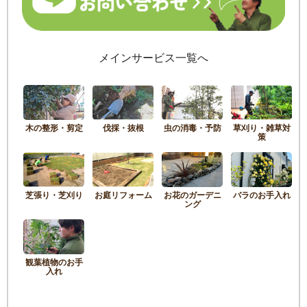
メインサービス一覧へ
木の整形・剪定
伐採・抜根
虫の消毒・予防
草刈り・雑草対
策
芝張り・芝刈り
お庭リフォーム
お花のガーデニ
バラのお手入れ
ング
観葉植物のお手
入れ