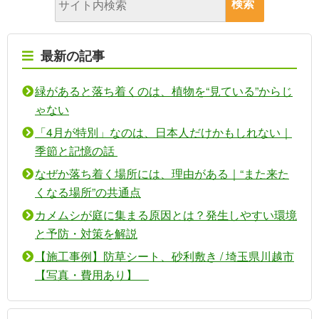
最新の記事
緑があると落ち着くのは、植物を“見ている”からじ
ゃない
「4月が特別」なのは、日本人だけかもしれない｜
季節と記憶の話
なぜか落ち着く場所には、理由がある｜“また来た
くなる場所”の共通点
カメムシが庭に集まる原因とは？発生しやすい環境
と予防・対策を解説
【施工事例】防草シート、砂利敷き / 埼玉県川越市
【写真・費用あり】