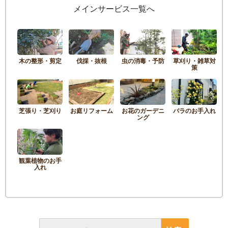
メインサービス一覧へ
木の整形・剪定
伐採・抜根
虫の消毒・予防
草刈り・雑草対
策
芝張り・芝刈り
お庭リフォーム
お花のガーデニ
バラのお手入れ
ング
観葉植物のお手
入れ