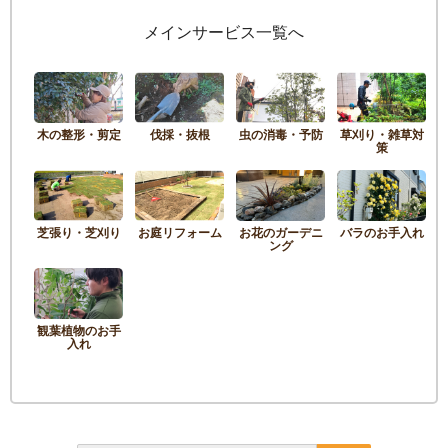
メインサービス一覧へ
木の整形・剪定
伐採・抜根
虫の消毒・予防
草刈り・雑草対
策
芝張り・芝刈り
お庭リフォーム
お花のガーデニ
バラのお手入れ
ング
観葉植物のお手
入れ