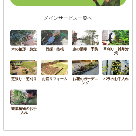
メインサービス一覧へ
木の整形・剪定
伐採・抜根
虫の消毒・予防
草刈り・雑草対
策
芝張り・芝刈り
お庭リフォーム
お花のガーデニ
バラのお手入れ
ング
観葉植物のお手
入れ