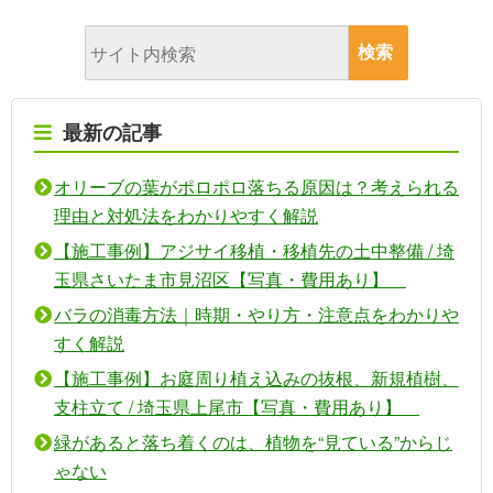
最新の記事
オリーブの葉がポロポロ落ちる原因は？考えられる
理由と対処法をわかりやすく解説
【施工事例】アジサイ移植・移植先の土中整備 / 埼
玉県さいたま市見沼区【写真・費用あり】
バラの消毒方法｜時期・やり方・注意点をわかりや
すく解説
【施工事例】お庭周り植え込みの抜根、新規植樹、
支柱立て / 埼玉県上尾市【写真・費用あり】
緑があると落ち着くのは、植物を“見ている”からじ
ゃない