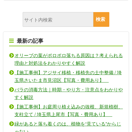
最新の記事
オリーブの葉がポロポロ落ちる原因は？考えられる
理由と対処法をわかりやすく解説
【施工事例】アジサイ移植・移植先の土中整備 / 埼
玉県さいたま市見沼区【写真・費用あり】
バラの消毒方法｜時期・やり方・注意点をわかりや
すく解説
【施工事例】お庭周り植え込みの抜根、新規植樹、
支柱立て / 埼玉県上尾市【写真・費用あり】
緑があると落ち着くのは、植物を“見ている”からじ
ゃない