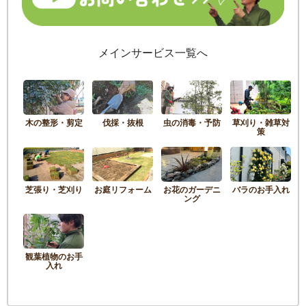
メインサービス一覧へ
木の整形・剪定
伐採・抜根
虫の消毒・予防
草刈り・雑草対
策
芝張り・芝刈り
お庭リフォーム
お花のガーデニ
バラのお手入れ
ング
観葉植物のお手
入れ