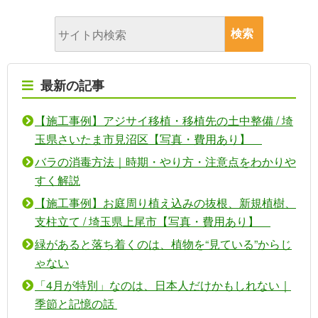
最新の記事
【施工事例】アジサイ移植・移植先の土中整備 / 埼
玉県さいたま市見沼区【写真・費用あり】
バラの消毒方法｜時期・やり方・注意点をわかりや
すく解説
【施工事例】お庭周り植え込みの抜根、新規植樹、
支柱立て / 埼玉県上尾市【写真・費用あり】
緑があると落ち着くのは、植物を“見ている”からじ
ゃない
「4月が特別」なのは、日本人だけかもしれない｜
季節と記憶の話