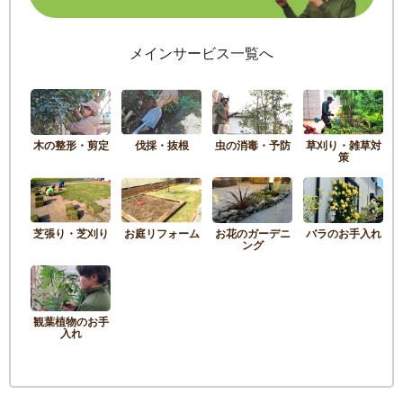
メインサービス一覧へ
木の整形・剪定
伐採・抜根
虫の消毒・予防
草刈り・雑草対
策
芝張り・芝刈り
お庭リフォーム
お花のガーデニ
バラのお手入れ
ング
観葉植物のお手
入れ