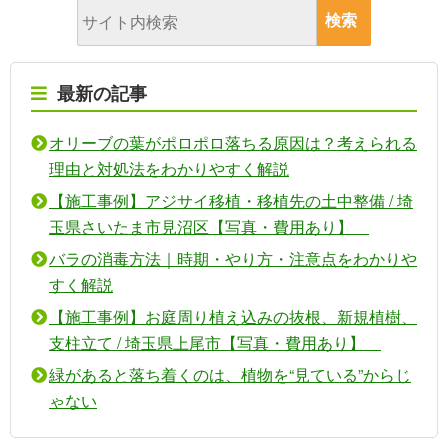
最新の記事
オリーブの葉がポロポロ落ちる原因は？考えられる
理由と対処法をわかりやすく解説
【施工事例】アジサイ移植・移植先の土中整備 / 埼
玉県さいたま市見沼区【写真・費用あり】
バラの消毒方法｜時期・やり方・注意点をわかりや
すく解説
【施工事例】お庭周り植え込みの抜根、新規植樹、
支柱立て / 埼玉県上尾市【写真・費用あり】
緑があると落ち着くのは、植物を“見ている”からじ
ゃない