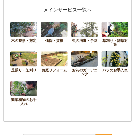
メインサービス一覧へ
木の整形・剪定
伐採・抜根
虫の消毒・予防
草刈り・雑草対
策
芝張り・芝刈り
お庭リフォーム
お花のガーデニ
バラのお手入れ
ング
観葉植物のお手
入れ