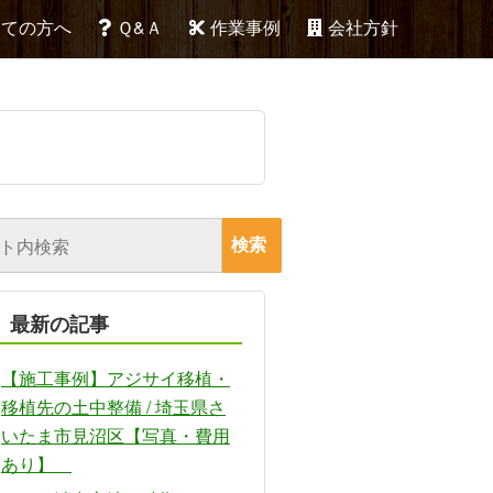
めての方へ
Ｑ&Ａ
作業事例
会社方針
最新の記事
【施工事例】アジサイ移植・
移植先の土中整備 / 埼玉県さ
いたま市見沼区【写真・費用
あり】