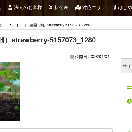
談
法人のお客様
料金表
対応エリア
はじ
グ
イチゴ、菜園（畑）strawberry-5157073_1280
rawberry-5157073_1280
公開日
2026/01/04