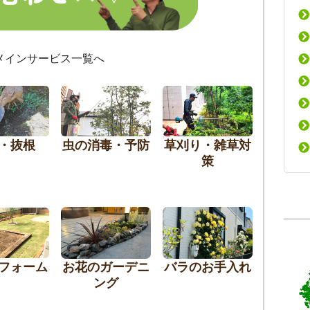
メインサービス一覧へ
・抜根
虫の消毒・予防
草刈り・雑草対
策
フォーム
お花のガーデニ
バラのお手入れ
ング