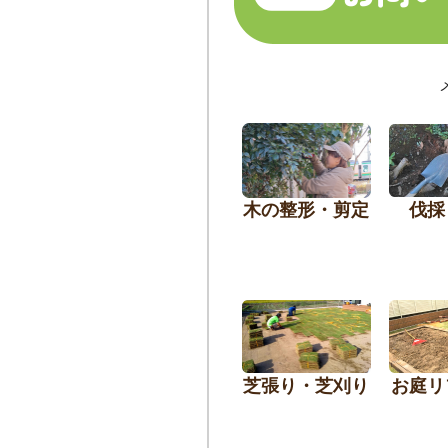
木の整形・剪定
伐採
芝張り・芝刈り
お庭リ