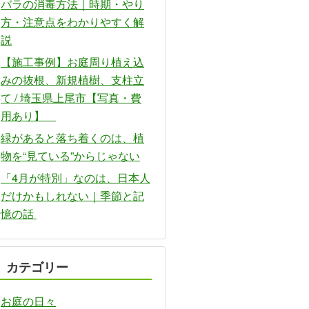
バラの消毒方法｜時期・やり
方・注意点をわかりやすく解
説
【施工事例】お庭周り植え込
みの抜根、新規植樹、支柱立
て / 埼玉県上尾市【写真・費
用あり】
緑があると落ち着くのは、植
物を“見ている”からじゃない
「4月が特別」なのは、日本人
だけかもしれない｜季節と記
憶の話
カテゴリー
お庭の日々