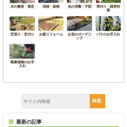
木の整形・剪定
伐採・抜根
虫の消毒・予防
草刈り・雑草対
策
芝張り・芝刈り
お庭リフォーム
お花のガーデニ
バラのお手入れ
ング
観葉植物のお手
入れ
最新の記事