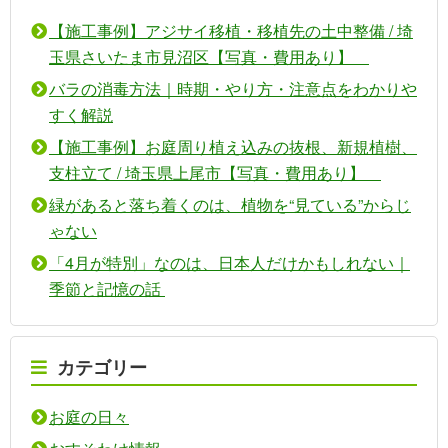
【施工事例】アジサイ移植・移植先の土中整備 / 埼
玉県さいたま市見沼区【写真・費用あり】
バラの消毒方法｜時期・やり方・注意点をわかりや
すく解説
【施工事例】お庭周り植え込みの抜根、新規植樹、
支柱立て / 埼玉県上尾市【写真・費用あり】
緑があると落ち着くのは、植物を“見ている”からじ
ゃない
「4月が特別」なのは、日本人だけかもしれない｜
季節と記憶の話
カテゴリー
お庭の日々