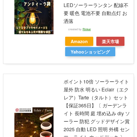
LEDソーラーランタン 配線不
要 暖色 電池不要 自動点灯 お
洒落
created by
Rinker
Amazon
楽天市場
Yahooショッピング
ポイント10倍 ソーラーライト
屋外 防水 明るい Eclair（エク
レア）Tarte（タルト）セット
【保証365日】〔 ガーデンラ
イト 長時間 庭 埋め込み diy ソ
ーラー 防犯 グッドデザイン賞
2025 自動 LED 照明 外構 セン