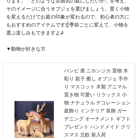
ります。「どのような雰囲気の庭にしたいか」を考え、
そのイメージに合うオブジェを選びましょう。置く小物
を変えるだけでお庭の印象が変わるので、初心者の方に
もおすすめのアイテムです☝️季節ごとに変えて、小物を
選ぶ楽しみもできますよ♪
▼動物が好きな方
バンビ 鹿 ニホンジカ 置物 木
彫り 親子 癒し オブジェ 手作
り マスコット 木製 アニマル
置き物 可愛い リラックス 小
物 ナチュラル デコレーション
庭飾り インテリア 装飾 ガー
デニング オーナメント ギフト
プレゼント ハンドメイド クリ
スマス 北欧 新入荷