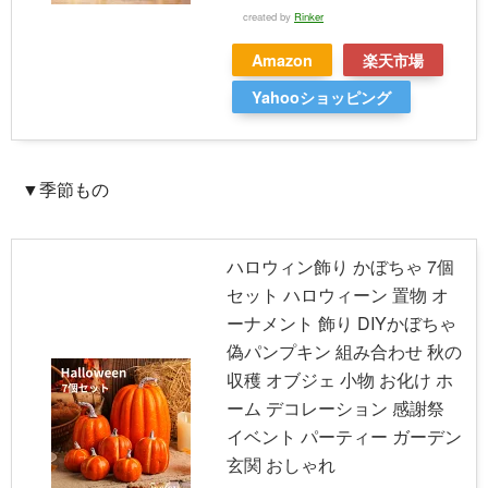
created by
Rinker
Amazon
楽天市場
Yahooショッピング
▼季節もの
ハロウィン飾り かぼちゃ 7個
セット ハロウィーン 置物 オ
ーナメント 飾り DIYかぼちゃ
偽パンプキン 組み合わせ 秋の
収穫 オブジェ 小物 お化け ホ
ーム デコレーション 感謝祭
イベント パーティー ガーデン
玄関 おしゃれ