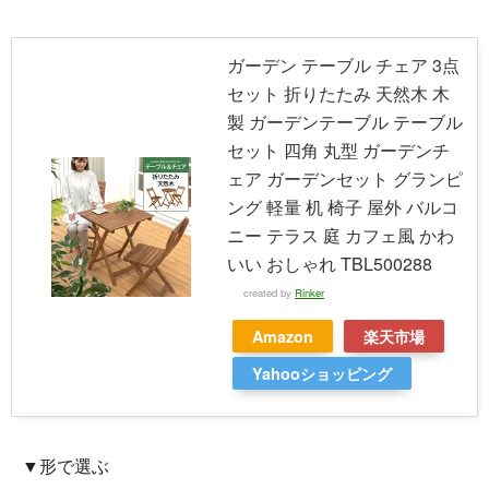
ガーデン テーブル チェア 3点
セット 折りたたみ 天然木 木
製 ガーデンテーブル テーブル
セット 四角 丸型 ガーデンチ
ェア ガーデンセット グランピ
ング 軽量 机 椅子 屋外 バルコ
ニー テラス 庭 カフェ風 かわ
いい おしゃれ TBL500288
created by
Rinker
Amazon
楽天市場
Yahooショッピング
▼形で選ぶ