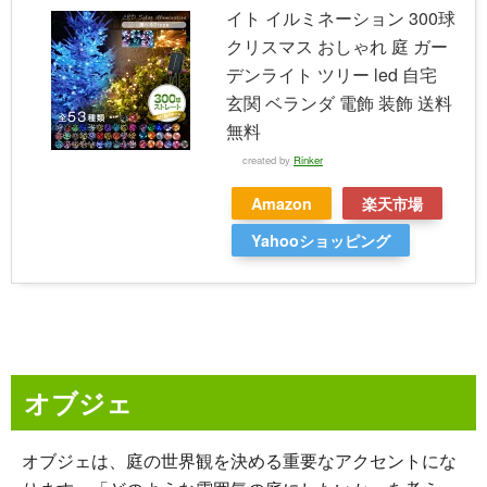
イト イルミネーション 300球
クリスマス おしゃれ 庭 ガー
デンライト ツリー led 自宅
玄関 ベランダ 電飾 装飾 送料
無料
created by
Rinker
Amazon
楽天市場
Yahooショッピング
オブジェ
オブジェは、庭の世界観を決める重要なアクセントにな