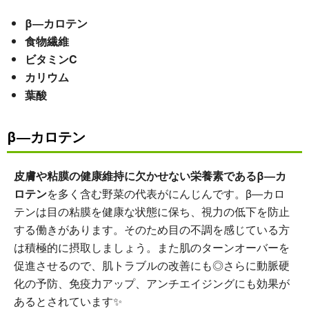
β―カロテン
食物繊維
ビタミンC
カリウム
葉酸
β―カロテン
皮膚や粘膜の健康維持に欠かせない栄養素であるβ―カ
ロテン
を多く含む野菜の代表がにんじんです。β―カロ
テンは目の粘膜を健康な状態に保ち、視力の低下を防止
する働きがあります。そのため目の不調を感じている方
は積極的に摂取しましょう。また肌のターンオーバーを
促進させるので、肌トラブルの改善にも◎さらに動脈硬
化の予防、免疫力アップ、アンチエイジングにも効果が
あるとされています✨