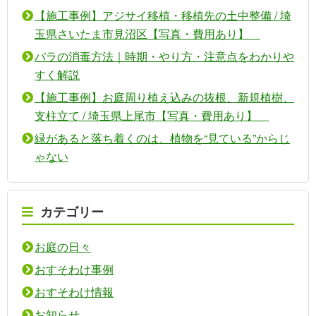
【施工事例】アジサイ移植・移植先の土中整備 / 埼
玉県さいたま市見沼区【写真・費用あり】
バラの消毒方法｜時期・やり方・注意点をわかりや
すく解説
【施工事例】お庭周り植え込みの抜根、新規植樹、
支柱立て / 埼玉県上尾市【写真・費用あり】
緑があると落ち着くのは、植物を“見ている”からじ
ゃない
カテゴリー
お庭の日々
おすそわけ事例
おすそわけ情報
お知らせ