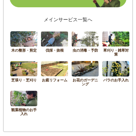
メインサービス一覧へ
木の整形・剪定
伐採・抜根
虫の消毒・予防
草刈り・雑草対
策
芝張り・芝刈り
お庭リフォーム
お花のガーデニ
バラのお手入れ
ング
観葉植物のお手
入れ