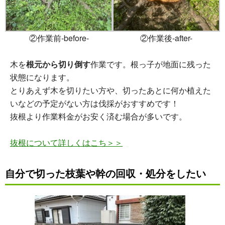
②作業前-before-
②作業後-after-
木を
根元から切り倒す
作業です。根っ子が地面に残った
状態になります。
とりあえず木を切りたい方や、切ったあとに何か植えた
いなどの予定がない方は伐採がおすすめです！
抜根より作業料金がお安く済む場合が多いです。
抜根について詳しくはこち＞＞
自分で切った
枝葉や幹の回収・処分
をしたい