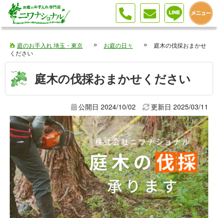
庭木の伐採おまかせください
庭のお手入れ 埼玉・東京
お庭の日々
庭木の伐採おまかせ
ください
庭木の伐採おまかせください
公開日 2024/10/02
更新日
2025/03/11