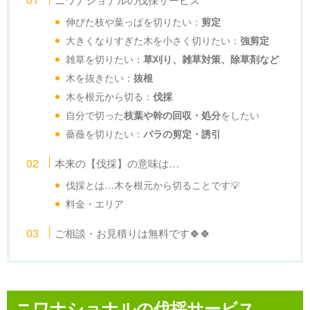
伸びた枝や葉っぱを切りたい：
剪定
大きくなりすぎた木を小さく切りたい：
強剪定
雑草を切りたい：
草刈り、
雑草対策、
除草剤など
木を抜きたい：
抜根
木を根元から切る：
伐採
自分で切った
をしたい
枝葉や幹の回収・処分
薔薇を切りたい：
バラの剪定・誘引
本来の【伐採】の意味は…
伐採とは…木を根元から切ることです💡
料金・エリア
ご相談・お見積りは無料です🍀🍀
ニワナショナルの伐採サービス