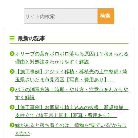
最新の記事
オリーブの葉がポロポロ落ちる原因は？考えられる
理由と対処法をわかりやすく解説
【施工事例】アジサイ移植・移植先の土中整備 / 埼
玉県さいたま市見沼区【写真・費用あり】
バラの消毒方法｜時期・やり方・注意点をわかりや
すく解説
【施工事例】お庭周り植え込みの抜根、新規植樹、
支柱立て / 埼玉県上尾市【写真・費用あり】
緑があると落ち着くのは、植物を“見ている”からじ
ゃない