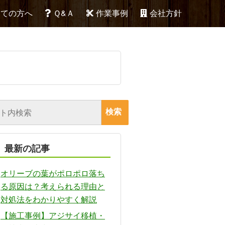
めての方へ
Ｑ&Ａ
作業事例
会社方針
最新の記事
オリーブの葉がポロポロ落ち
る原因は？考えられる理由と
対処法をわかりやすく解説
【施工事例】アジサイ移植・