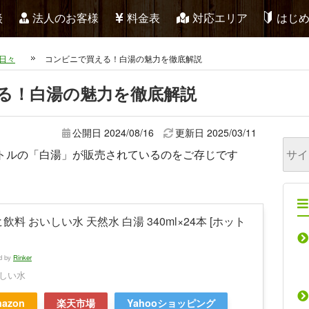
談
法人のお客様
料金表
対応エリア
はじ
日々
コンビニで買える！白湯の魅力を徹底解説
る！白湯の魅力を徹底解説
公開日 2024/08/16
更新日
2025/03/11
トルの「白湯」が販売されているのをご存じです
飲料 おいしい水 天然水 白湯 340ml×24本 [ホット
ed by
Rinker
しい水
azon
楽天市場
Yahooショッピング