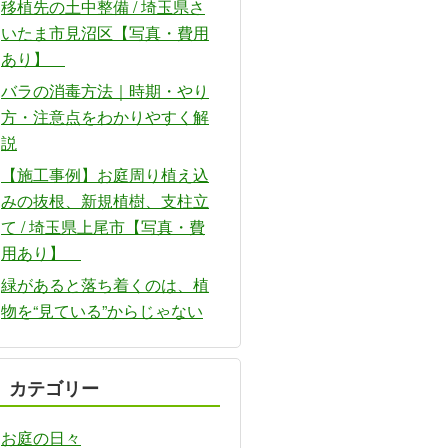
移植先の土中整備 / 埼玉県さ
いたま市見沼区【写真・費用
あり】
バラの消毒方法｜時期・やり
方・注意点をわかりやすく解
説
【施工事例】お庭周り植え込
みの抜根、新規植樹、支柱立
て / 埼玉県上尾市【写真・費
用あり】
緑があると落ち着くのは、植
物を“見ている”からじゃない
カテゴリー
お庭の日々