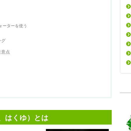
ォーターを使う
ング
注意点
、はくゆ）とは