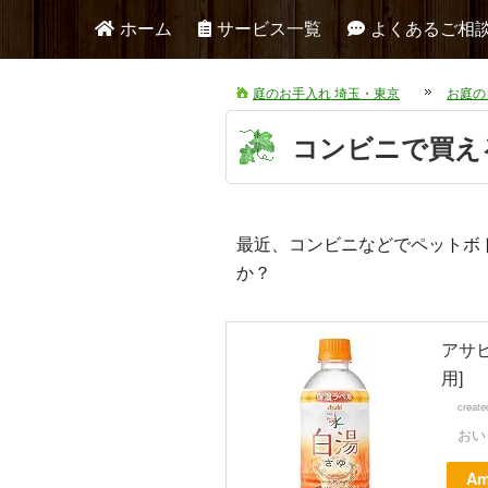
ホーム
サービス一覧
よくあるご相
庭のお手入れ 埼玉・東京
お庭の
コンビニで買え
最近、コンビニなどでペットボ
か？
アサヒ
用]
creat
おい
Am