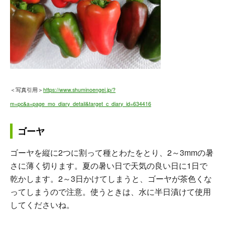
＜写真引用＞
https://www.shuminoengei.jp/?
m=pc&a=page_mo_diary_detail&target_c_diary_id=634416
ゴーヤ
ゴーヤを縦に2つに割って種とわたをとり、2～3mmの暑
さに薄く切ります。夏の暑い日で天気の良い日に1日で
乾かします。2～3日かけてしまうと、ゴーヤが茶色くな
ってしまうので注意。使うときは、水に半日漬けて使用
してくださいね。