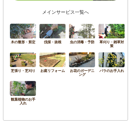
メインサービス一覧へ
木の整形・剪定
伐採・抜根
虫の消毒・予防
草刈り・雑草対
策
芝張り・芝刈り
お庭リフォーム
お花のガーデニ
バラのお手入れ
ング
観葉植物のお手
入れ