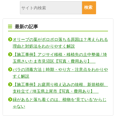
最新の記事
オリーブの葉がポロポロ落ちる原因は？考えられる
理由と対処法をわかりやすく解説
【施工事例】アジサイ移植・移植先の土中整備 / 埼
玉県さいたま市見沼区【写真・費用あり】
バラの消毒方法｜時期・やり方・注意点をわかりや
すく解説
【施工事例】お庭周り植え込みの抜根、新規植樹、
支柱立て / 埼玉県上尾市【写真・費用あり】
緑があると落ち着くのは、植物を“見ている”からじ
ゃない