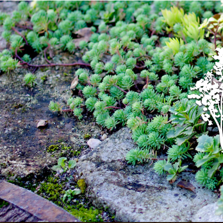
埼玉県桶川市にてモッコク剪定、消毒散布作業！モッコクは樹高6ｍ程まで成長します！高さを保ちたい場合は是非業者におまかせください！