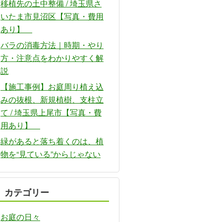
移植先の土中整備 / 埼玉県さ
いたま市見沼区【写真・費用
あり】
バラの消毒方法｜時期・やり
方・注意点をわかりやすく解
説
【施工事例】お庭周り植え込
みの抜根、新規植樹、支柱立
て / 埼玉県上尾市【写真・費
用あり】
緑があると落ち着くのは、植
物を“見ている”からじゃない
カテゴリー
お庭の日々