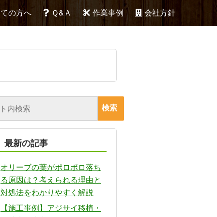
めての方へ
Ｑ&Ａ
作業事例
会社方針
最新の記事
オリーブの葉がポロポロ落ち
る原因は？考えられる理由と
対処法をわかりやすく解説
【施工事例】アジサイ移植・