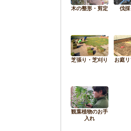
木の整形・剪定
伐採
芝張り・芝刈り
お庭リ
観葉植物のお手
入れ