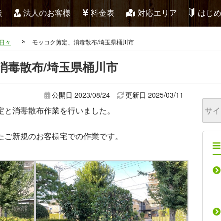
談
法人のお客様
料金表
対応エリア
はじ
日々
モッコク剪定、消毒散布/埼玉県桶川市
消毒散布/埼玉県桶川市
公開日 2023/08/24
更新日
2025/03/11
定と消毒散布作業を行いました。
たご新規のお客様宅での作業です。