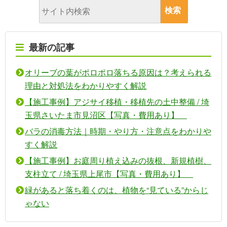
最新の記事
オリーブの葉がポロポロ落ちる原因は？考えられる
理由と対処法をわかりやすく解説
【施工事例】アジサイ移植・移植先の土中整備 / 埼
玉県さいたま市見沼区【写真・費用あり】
バラの消毒方法｜時期・やり方・注意点をわかりや
すく解説
【施工事例】お庭周り植え込みの抜根、新規植樹、
支柱立て / 埼玉県上尾市【写真・費用あり】
緑があると落ち着くのは、植物を“見ている”からじ
ゃない