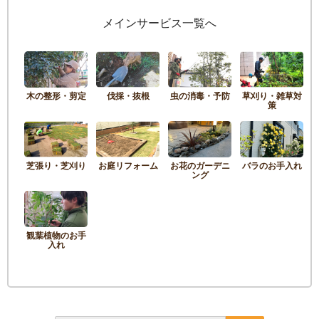
メインサービス一覧へ
木の整形・剪定
伐採・抜根
虫の消毒・予防
草刈り・雑草対
策
芝張り・芝刈り
お庭リフォーム
お花のガーデニ
バラのお手入れ
ング
観葉植物のお手
入れ