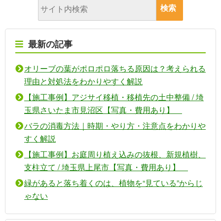
最新の記事
オリーブの葉がポロポロ落ちる原因は？考えられる
理由と対処法をわかりやすく解説
【施工事例】アジサイ移植・移植先の土中整備 / 埼
玉県さいたま市見沼区【写真・費用あり】
バラの消毒方法｜時期・やり方・注意点をわかりや
すく解説
【施工事例】お庭周り植え込みの抜根、新規植樹、
支柱立て / 埼玉県上尾市【写真・費用あり】
緑があると落ち着くのは、植物を“見ている”からじ
ゃない