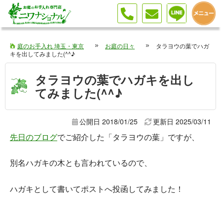
タラヨウの葉でハガキを作ってみました。お庭の専門業者ニワナショナルは埼玉・東京で活動中です。料金のご相談・お見積り無料なのでお気軽にお問い合わせ下さい！
庭のお手入れ 埼玉・東京
お庭の日々
タラヨウの葉でハガ
キを出してみました(^^♪
タラヨウの葉でハガキを出し
てみました(^^♪
公開日 2018/01/25
更新日
2025/03/11
先日のブログ
でご紹介した「タラヨウの葉」ですが、
別名ハガキの木とも言われているので、
ハガキとして書いてポストへ投函してみました！