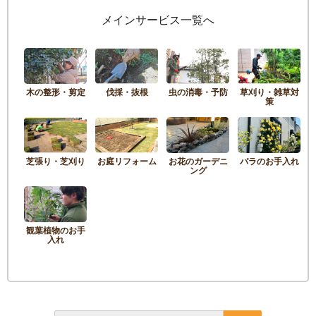
メインサービス一覧へ
木の整形・剪定
伐採・抜根
虫の消毒・予防
草刈り・雑草対
策
芝張り・芝刈り
お庭リフォーム
お花のガーデニ
バラのお手入れ
ング
観葉植物のお手
入れ