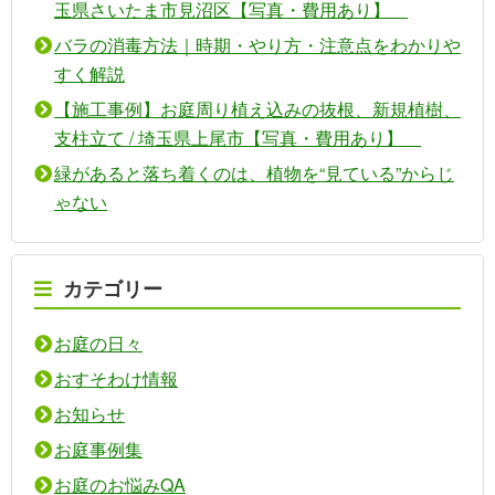
玉県さいたま市見沼区【写真・費用あり】
バラの消毒方法｜時期・やり方・注意点をわかりや
すく解説
【施工事例】お庭周り植え込みの抜根、新規植樹、
支柱立て / 埼玉県上尾市【写真・費用あり】
緑があると落ち着くのは、植物を“見ている”からじ
ゃない
カテゴリー
お庭の日々
おすそわけ情報
お知らせ
お庭事例集
お庭のお悩みQA