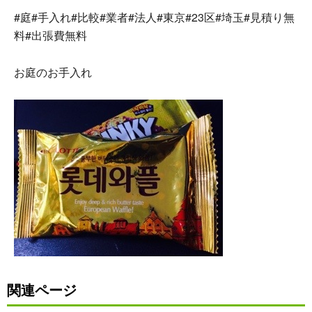
#庭#手入れ#比較#業者#法人#東京#23区#埼玉#見積り無
料#出張費無料
お庭のお手入れ
関連ページ