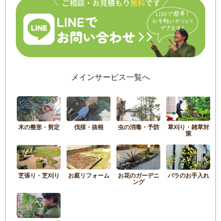
メインサービス一覧へ
木の整形・剪定
伐採・抜根
虫の消毒・予防
草刈り・雑草対
策
芝張り・芝刈り
お庭リフォーム
お花のガーデニ
バラのお手入れ
ング