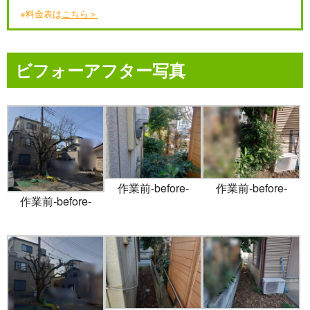
※料金表は
こちら＞
ビフォーアフター写真
作業前-before-
作業前-before-
作業前-before-