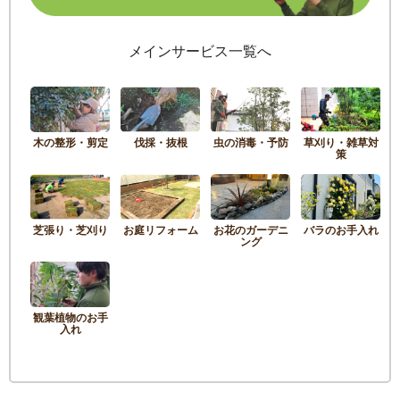
メインサービス一覧へ
木の整形・剪定
伐採・抜根
虫の消毒・予防
草刈り・雑草対
策
芝張り・芝刈り
お庭リフォーム
お花のガーデニ
バラのお手入れ
ング
観葉植物のお手
入れ