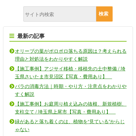
最新の記事
オリーブの葉がポロポロ落ちる原因は？考えられる
理由と対処法をわかりやすく解説
【施工事例】アジサイ移植・移植先の土中整備 / 埼
玉県さいたま市見沼区【写真・費用あり】
バラの消毒方法｜時期・やり方・注意点をわかりや
すく解説
【施工事例】お庭周り植え込みの抜根、新規植樹、
支柱立て / 埼玉県上尾市【写真・費用あり】
緑があると落ち着くのは、植物を“見ている”からじ
ゃない