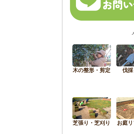
木の整形・剪定
伐採
芝張り・芝刈り
お庭リ