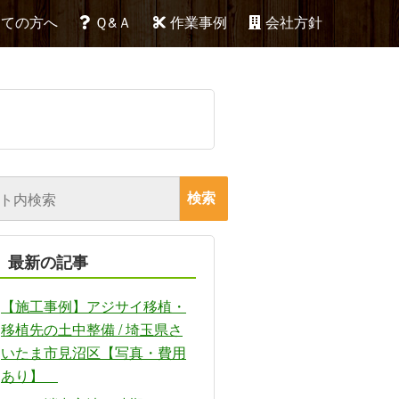
めての方へ
Ｑ&Ａ
作業事例
会社方針
最新の記事
【施工事例】アジサイ移植・
移植先の土中整備 / 埼玉県さ
いたま市見沼区【写真・費用
あり】