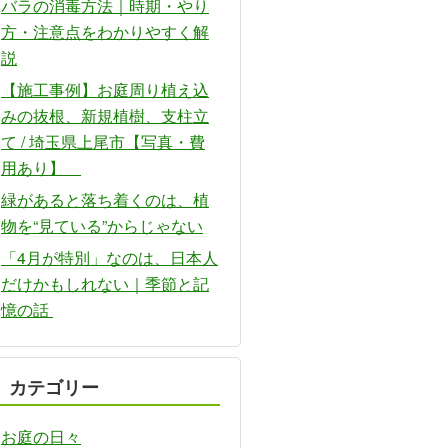
バラの消毒方法｜時期・やり
方・注意点をわかりやすく解
説
【施工事例】お庭周り植え込
みの抜根、新規植樹、支柱立
て / 埼玉県上尾市【写真・費
用あり】
緑があると落ち着くのは、植
物を“見ている”からじゃない
「4月が特別」なのは、日本人
だけかもしれない｜季節と記
憶の話
カテゴリー
お庭の日々