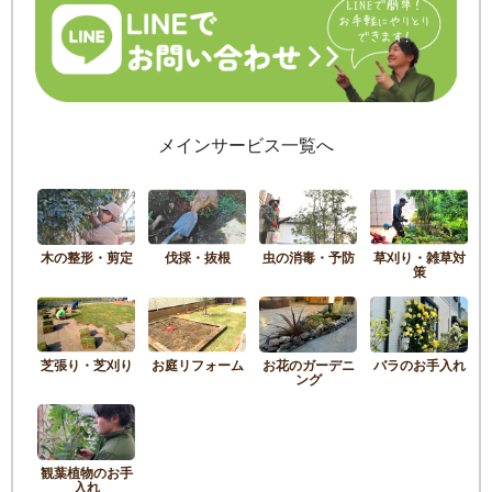
メインサービス一覧へ
木の整形・剪定
伐採・抜根
虫の消毒・予防
草刈り・雑草対
策
芝張り・芝刈り
お庭リフォーム
お花のガーデニ
バラのお手入れ
ング
観葉植物のお手
入れ