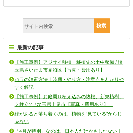
最新の記事
【施工事例】アジサイ移植・移植先の土中整備 / 埼
玉県さいたま市見沼区【写真・費用あり】
バラの消毒方法｜時期・やり方・注意点をわかりや
すく解説
【施工事例】お庭周り植え込みの抜根、新規植樹、
支柱立て / 埼玉県上尾市【写真・費用あり】
緑があると落ち着くのは、植物を“見ている”からじ
ゃない
「4月が特別」なのは、日本人だけかもしれない｜