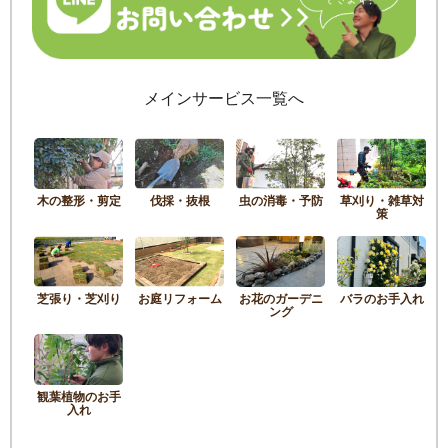
メインサービス一覧へ
木の整形・剪定
伐採・抜根
虫の消毒・予防
草刈り・雑草対
策
芝張り・芝刈り
お庭リフォーム
お花のガーデニ
バラのお手入れ
ング
観葉植物のお手
入れ