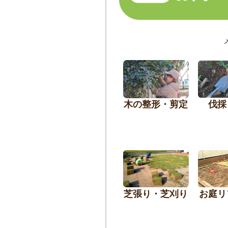
木の整形・剪定
伐採
芝張り・芝刈り
お庭リ