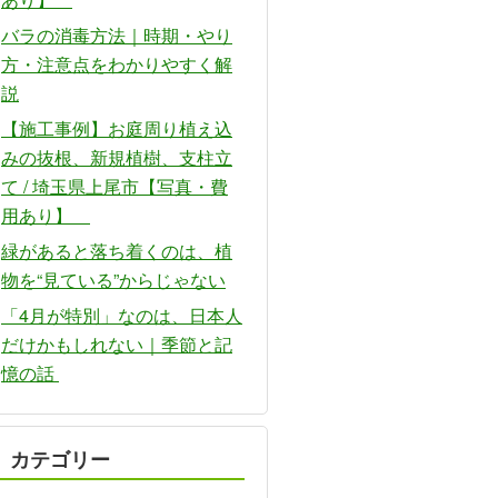
バラの消毒方法｜時期・やり
方・注意点をわかりやすく解
説
【施工事例】お庭周り植え込
みの抜根、新規植樹、支柱立
て / 埼玉県上尾市【写真・費
用あり】
緑があると落ち着くのは、植
物を“見ている”からじゃない
「4月が特別」なのは、日本人
だけかもしれない｜季節と記
憶の話
カテゴリー