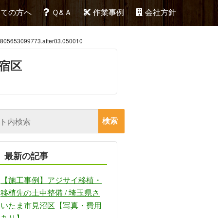
めての方へ
Ｑ&Ａ
作業事例
会社方針
3099773.after03.050010
新宿区
最新の記事
【施工事例】アジサイ移植・
移植先の土中整備 / 埼玉県さ
いたま市見沼区【写真・費用
あり】