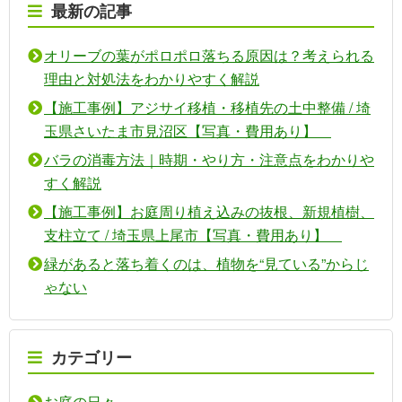
最新の記事
オリーブの葉がポロポロ落ちる原因は？考えられる
理由と対処法をわかりやすく解説
【施工事例】アジサイ移植・移植先の土中整備 / 埼
玉県さいたま市見沼区【写真・費用あり】
バラの消毒方法｜時期・やり方・注意点をわかりや
すく解説
【施工事例】お庭周り植え込みの抜根、新規植樹、
支柱立て / 埼玉県上尾市【写真・費用あり】
緑があると落ち着くのは、植物を“見ている”からじ
ゃない
カテゴリー
お庭の日々