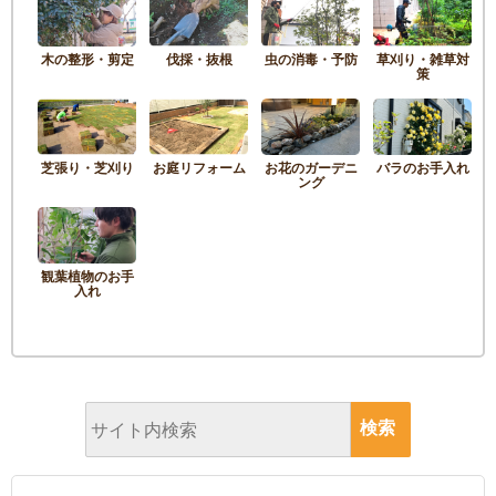
木の整形・剪定
伐採・抜根
虫の消毒・予防
草刈り・雑草対
策
芝張り・芝刈り
お庭リフォーム
お花のガーデニ
バラのお手入れ
ング
観葉植物のお手
入れ