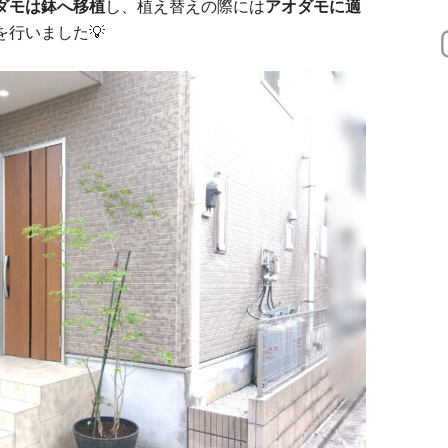
ダモは鉢へ移植
し、植え替えの際には
アオダモに適
を行いました💡