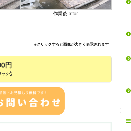
作業後-after-
※クリックすると画像が大きく表示されます
00円
ック👆