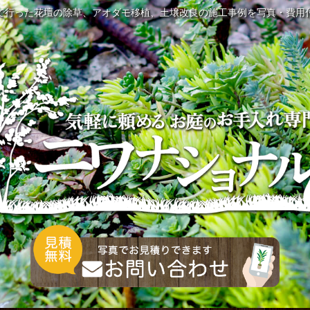
で行った花壇の除草、アオダモ移植、土壌改良の施工事例を写真・費