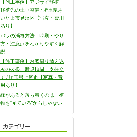
【施工事例】アジサイ移植・
移植先の土中整備 / 埼玉県さ
いたま市見沼区【写真・費用
あり】
バラの消毒方法｜時期・やり
方・注意点をわかりやすく解
説
【施工事例】お庭周り植え込
みの抜根、新規植樹、支柱立
て / 埼玉県上尾市【写真・費
用あり】
緑があると落ち着くのは、植
物を“見ている”からじゃない
カテゴリー