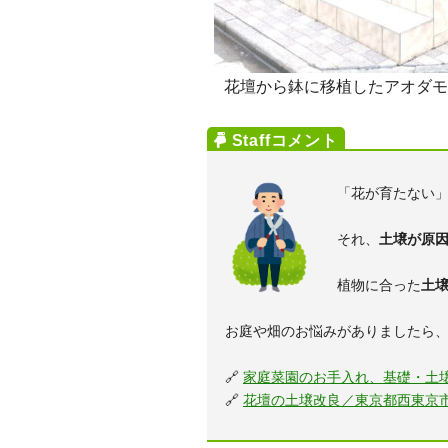
花壇から鉢に移植したアオダモ
「花が育たない
それ、
土壌が原
植物に合った
土
お庭や畑のお悩みがありましたら
🔗
家庭菜園のお手入れ、基礎・土壌
🔗
花壇の土壌改良／東京都西東京