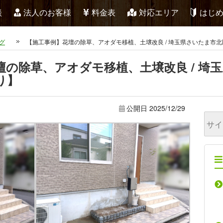
談
法人のお客様
料金表
対応エリア
はじ
グ
【施工事例】花壇の除草、アオダモ移植、土壌改良 / 埼玉県さいたま
壇の除草、アオダモ移植、土壌改良 / 埼
あり】
公開日
2025/12/29