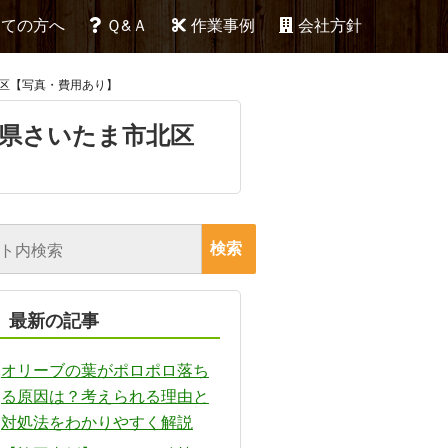
めての方へ
Ｑ&Ａ
作業事例
会社方針
市北区【写真・費用あり】
玉県さいたま市北区
最新の記事
オリーブの葉がポロポロ落ち
る原因は？考えられる理由と
対処法をわかりやすく解説