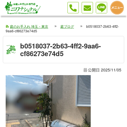
庭のお手入れ 埼玉・東京
庭ブログ
b0518037-2b63-4ff2-
9aa6-cf86273e74d5
b0518037-2b63-4ff2-9aa6-
cf86273e74d5
公開日
2025/11/05