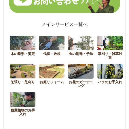
メインサービス一覧へ
木の整形・剪定
伐採・抜根
虫の消毒・予防
草刈り・雑草対
策
芝張り・芝刈り
お庭リフォーム
お花のガーデニ
バラのお手入れ
ング
観葉植物のお手
入れ