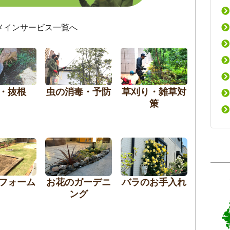
メインサービス一覧へ
・抜根
虫の消毒・予防
草刈り・雑草対
策
フォーム
お花のガーデニ
バラのお手入れ
ング