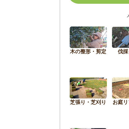
木の整形・剪定
伐採
芝張り・芝刈り
お庭リ