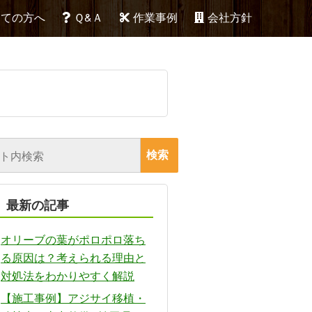
めての方へ
Ｑ&Ａ
作業事例
会社方針
最新の記事
オリーブの葉がポロポロ落ち
る原因は？考えられる理由と
対処法をわかりやすく解説
【施工事例】アジサイ移植・