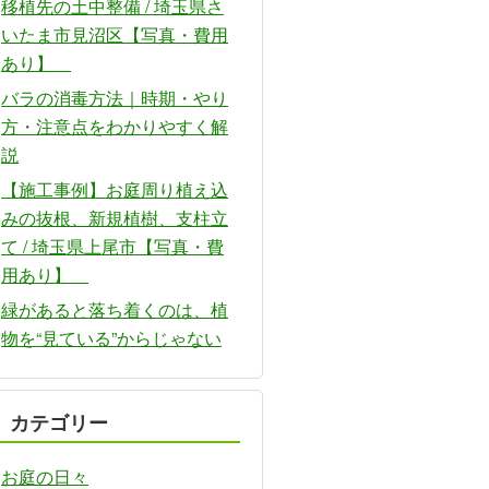
移植先の土中整備 / 埼玉県さ
いたま市見沼区【写真・費用
あり】
バラの消毒方法｜時期・やり
方・注意点をわかりやすく解
説
【施工事例】お庭周り植え込
みの抜根、新規植樹、支柱立
て / 埼玉県上尾市【写真・費
用あり】
緑があると落ち着くのは、植
物を“見ている”からじゃない
カテゴリー
お庭の日々