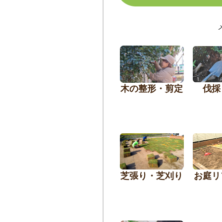
木の整形・剪定
伐採
芝張り・芝刈り
お庭リ