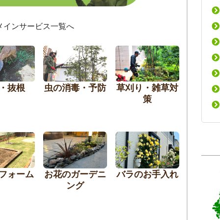
メインサービス一覧へ
・抜根
虫の消毒・予防
草刈り・雑草対
策
フォーム
お花のガーデニ
バラのお手入れ
ング