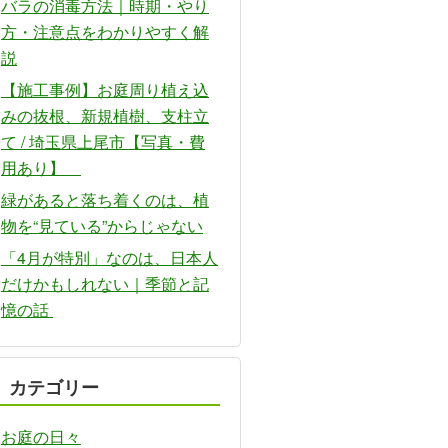
バラの消毒方法｜時期・やり
方・注意点をわかりやすく解
説
【施工事例】お庭周り植え込
みの抜根、新規植樹、支柱立
て / 埼玉県上尾市【写真・費
用あり】
緑があると落ち着くのは、植
物を“見ている”からじゃない
「4月が特別」なのは、日本人
だけかもしれない｜季節と記
憶の話
カテゴリー
お庭の日々