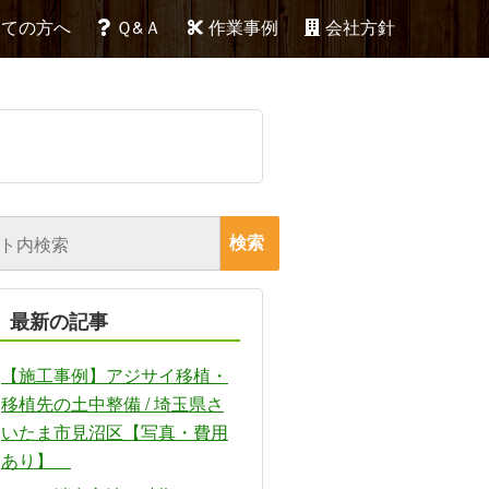
めての方へ
Ｑ&Ａ
作業事例
会社方針
最新の記事
【施工事例】アジサイ移植・
移植先の土中整備 / 埼玉県さ
いたま市見沼区【写真・費用
あり】