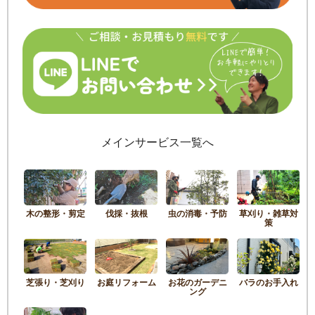
メインサービス一覧へ
木の整形・剪定
伐採・抜根
虫の消毒・予防
草刈り・雑草対
策
芝張り・芝刈り
お庭リフォーム
お花のガーデニ
バラのお手入れ
ング