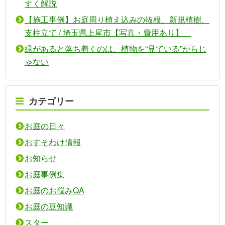
すく解説
【施工事例】お庭周り植え込みの抜根、新規植樹、
支柱立て / 埼玉県上尾市【写真・費用あり】
緑があると落ち着くのは、植物を“見ている”からじ
ゃない
カテゴリー
お庭の日々
おすそわけ情報
お知らせ
お庭事例集
お庭のお悩みQA
お庭の豆知識
スター