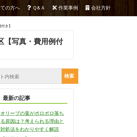
めての方へ
Ｑ&Ａ
作業事例
会社方針
例付き】
区【写真・費用例付
最新の記事
オリーブの葉がポロポロ落ち
る原因は？考えられる理由と
対処法をわかりやすく解説