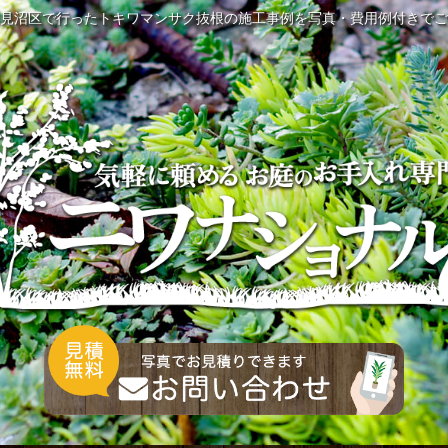
見沼区で行ったトキワマンサク抜根の施工事例を写真・費用例付きでご