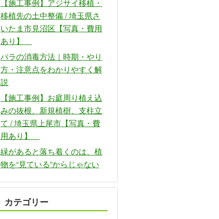
【施工事例】アジサイ移植・
移植先の土中整備 / 埼玉県さ
いたま市見沼区【写真・費用
あり】
バラの消毒方法｜時期・やり
方・注意点をわかりやすく解
説
【施工事例】お庭周り植え込
みの抜根、新規植樹、支柱立
て / 埼玉県上尾市【写真・費
用あり】
緑があると落ち着くのは、植
物を“見ている”からじゃない
カテゴリー