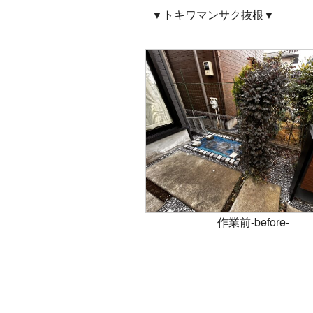
▼トキワマンサク抜根▼
作業前-before-