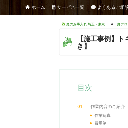
ホーム
サービス一覧
よくあるご相
庭のお手入れ 埼玉・東京
庭ブロ
【施工事例】ト
き】
目次
作業内容のご紹介
作業写真
費用例