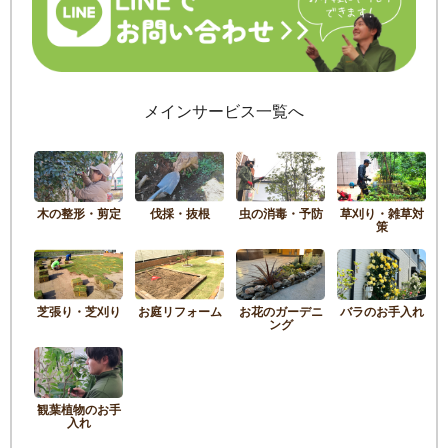
メインサービス一覧へ
木の整形・剪定
伐採・抜根
虫の消毒・予防
草刈り・雑草対
策
芝張り・芝刈り
お庭リフォーム
お花のガーデニ
バラのお手入れ
ング
観葉植物のお手
入れ