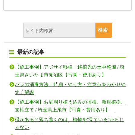
最新の記事
【施工事例】アジサイ移植・移植先の土中整備 / 埼
玉県さいたま市見沼区【写真・費用あり】
バラの消毒方法｜時期・やり方・注意点をわかりや
すく解説
【施工事例】お庭周り植え込みの抜根、新規植樹、
支柱立て / 埼玉県上尾市【写真・費用あり】
緑があると落ち着くのは、植物を“見ている”からじ
ゃない